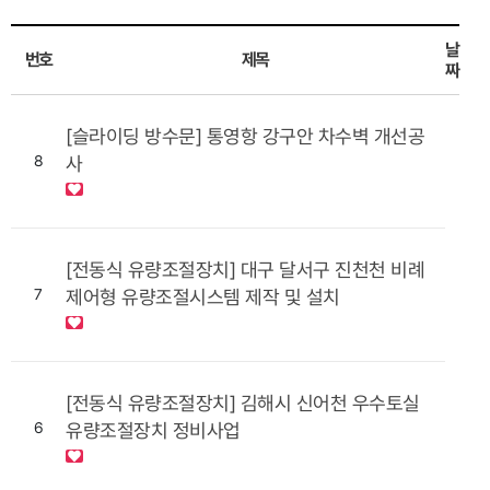
날
번호
제목
짜
[슬라이딩 방수문] 통영항 강구안 차수벽 개선공
8
사
[전동식 유량조절장치] 대구 달서구 진천천 비례
7
제어형 유량조절시스템 제작 및 설치
[전동식 유량조절장치] 김해시 신어천 우수토실
6
유량조절장치 정비사업